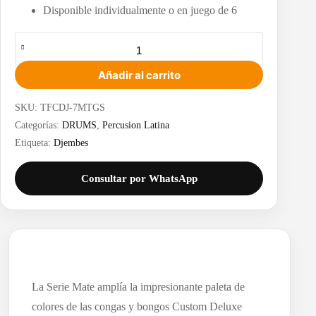
Disponible individualmente o en juego de 6
Toca
Freestyle
Colorsound
7"
Añadir al carrito
Djembes
-
SKU:
TFCDJ-7MTGS
Matte
Series
Categorías:
DRUMS
,
Percusion Latina
cantidad
Etiqueta:
Djembes
Consultar por WhatsApp
La Serie Mate amplía la impresionante paleta de
colores de las congas y bongos Custom Deluxe